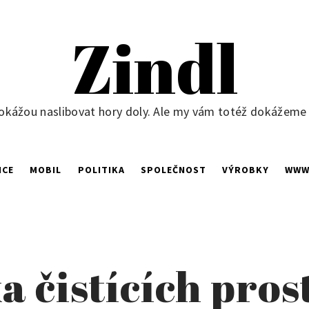
Zindl
okážou naslibovat hory doly. Ale my vám totéž dokážeme ne
NCE
MOBIL
POLITIKA
SPOLEČNOST
VÝROBKY
WW
a čistících pro