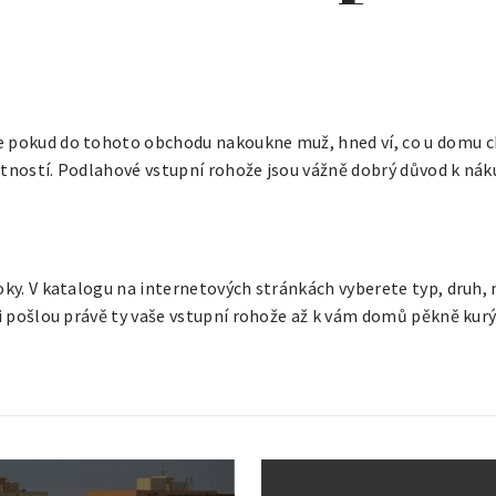
 pokud do tohoto obchodu nakoukne muž, hned ví, co u domu chyb
stností. Podlahové
vstupní rohože
jsou vážně dobrý důvod k náku
oky. V katalogu na internetových stránkách vyberete typ, druh, 
oni pošlou právě ty vaše vstupní rohože až k vám domů pěkně ku