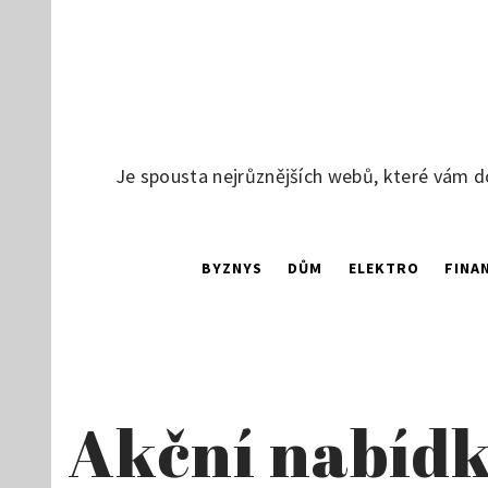
Skip
to
content
Je spousta nejrůznějších webů, které vám d
BYZNYS
DŮM
ELEKTRO
FINA
Akční nabídk