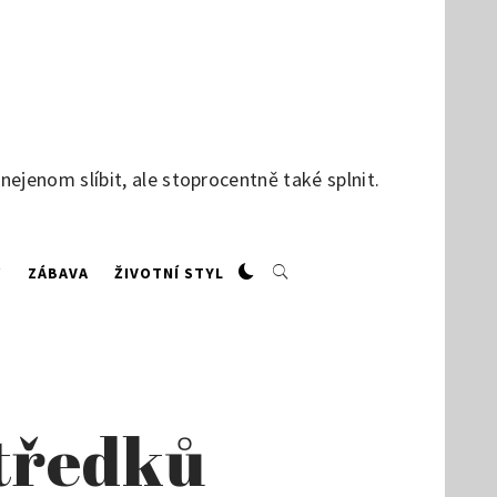
jenom slíbit, ale stoprocentně také splnit.
W
ZÁBAVA
ŽIVOTNÍ STYL
středků