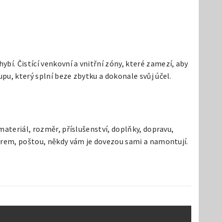
í. Čistící venkovní a vnitřní zóny, které zamezí, aby
pu, který splní beze zbytku a dokonale svůj účel.
materiál, rozměr, příslušenství, doplňky, dopravu,
rýrem, poštou, někdy vám je dovezou sami a namontují.