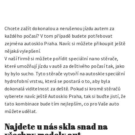
Chcete zažít dokonalou a nerušenou jízdu autem za
každého počasí? V tom případě budete potřebovat
zejména autosklo Praha. Navíc si můžete přikoupit ještě
nějaká vylepšení.
V naší firmě si můžete pořídit speciální nano stěrače,
které umožňují jízdu v autě za deštivého počasí tak, jako
by bylo sucho. Tyto stěrače vytvoří na autoskle speciální
hydrofobní vrstvu, která se postará o to, aby byla
dokonalá viditelnost za deště. Pokud si kromě stěračů
vyberete navíc ještě
Autosklo Praha
, tak si buďte jistí, že
tato kombinace bude tím nejlepším, co pro Vaše auto
můžete udělat.
Najdete u nás skla snad na