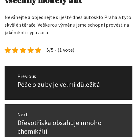
všechny modely aut
Neváhejte a objednejte si ještě dnes autosklo Praha a tyto
skvělé stěrače. Veškerou výměnu jsme schopní provést na
jakémkoli typu auta.
5/5 - (1 vote)
Navigace
Previous
pro
Péče o zuby je velmi důležitá
Previous
příspěvek
post:
Next
Dřevotříska obsahuje mnoho
Next
post:
chemikálií