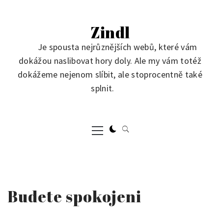
Skip
to
Zindl
content
Je spousta nejrůznějších webů, které vám
dokážou naslibovat hory doly. Ale my vám totéž
dokážeme nejenom slíbit, ale stoprocentně také
splnit.
Primary
Menu
Budete spokojeni