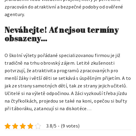
zpracován do atraktivní a bezpečné podoby od ověřené
agentury.
Neváhejte! Ať nejsou termíny
obsazeny…
O
školní výlety
pořádané specializovanou firmou je již
tradičně na trhu obrovský zájem. Letité zkušenosti
potvrzují, že atraktivita programů zpracovaných pro
menší žáky i větší děti se setkává s úspěšným přijetím. A to
jak ze strany samotných dětí, tak ze strany jejich učitelů.
Učitelé si na výletě odpočinou. A žáci vyzkouší třeba jízdu
na čtyřkolkách, projedou se také na koni, opečou si buřty
při táboráku, zatancují si na diskotéce…
3.8/5 - (9 votes)