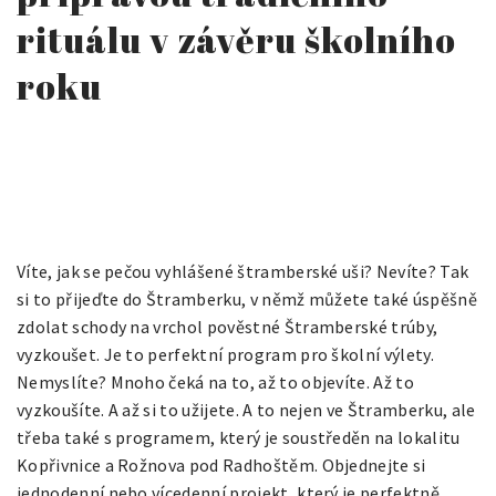
rituálu v závěru školního
roku
Víte, jak se pečou vyhlášené štramberské uši? Nevíte? Tak
si to přijeďte do Štramberku, v němž můžete také úspěšně
zdolat schody na vrchol pověstné Štramberské trúby,
vyzkoušet. Je to perfektní program pro školní výlety.
Nemyslíte? Mnoho čeká na to, až to objevíte. Až to
vyzkoušíte. A až si to užijete. A to nejen ve Štramberku, ale
třeba také s programem, který je soustředěn na lokalitu
Kopřivnice a Rožnova pod Radhoštěm. Objednejte si
jednodenní nebo vícedenní projekt, který je perfektně