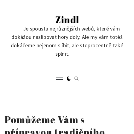
Skip
to
Zindl
content
Je spousta nejrůznějších webů, které vám
dokážou naslibovat hory doly. Ale my vám totéž
dokážeme nejenom slíbit, ale stoprocentně také
splnit.
Primary
Menu
Pomůžeme Vám s
přípravou tradičního