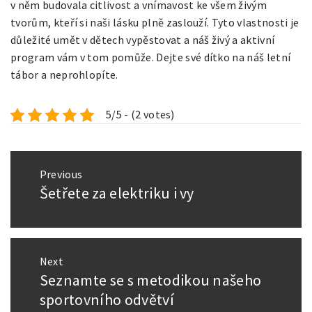
v něm budovala citlivost a vnímavost ke všem živým
tvorům, kteří si naši lásku plně zaslouží. Tyto vlastnosti je
důležité umět v dětech vypěstovat a náš živý a aktivní
program vám v tom pomůže. Dejte své dítko na náš letní
tábor a neprohlopíte.
5/5 - (2 votes)
Navigace
Previous
pro
Šetřete za elektriku i vy
Previous
příspěvek
post:
Next
Seznamte se s metodikou našeho
Next
post:
sportovního odvětví