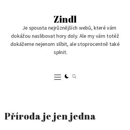
Skip
to
Zindl
content
Je spousta nejrůznějších webů, které vám
dokážou naslibovat hory doly. Ale my vám totéž
dokážeme nejenom slíbit, ale stoprocentně také
splnit.
Primary
Menu
Příroda je jen jedna