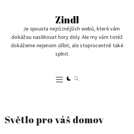
Skip
to
Zindl
content
Je spousta nejrůznějších webů, které vám
dokážou naslibovat hory doly. Ale my vám totéž
dokážeme nejenom slíbit, ale stoprocentně také
splnit.
Primary
Menu
Světlo pro váš domov