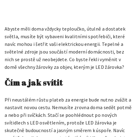
Abyste měli doma vždycky teploučko, útulně a dostatek
světla, musíte být vybaveni kvalitními spotřebiči, které
navíc mohou i šetřit vaši elektrickou energii. Tepelné a
světelné zdroje jsou součástí moderní domácnosti, bez
nich se prostě už neobejdete. Co byste řekli vyměnit v
domě všechny žárovky za objev, kterým je
LED žárovka
?
Čím a jak svítit
Při neustálém růstu plateb za energie bude nutno zvážit a
nastavit novou cestu. Nemusíte zrovna doma sedět potmě
a nebo při svíčkách. Stačí se poohlédnout po nových
svítidlech s LED osvětlením, protože LED žárovka je
skutečně budoucností a jasným směrem k úspoře. Navíc