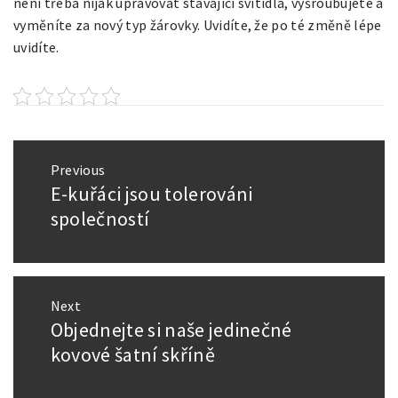
není třeba nijak upravovat stávající svítidla, vyšroubujete a
vyměníte za nový typ žárovky. Uvidíte, že po té změně lépe
uvidíte.
Navigace
Previous
pro
E-kuřáci jsou tolerováni
Previous
příspěvek
post:
společností
Next
Objednejte si naše jedinečné
Next
post:
kovové šatní skříně