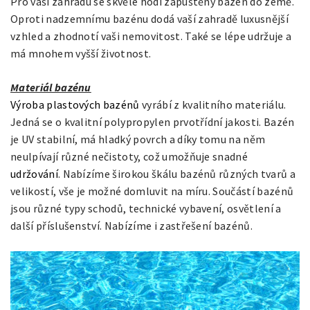
Pro vaši zahradu se skvěle hodí zapuštěný bazén do země.
Oproti nadzemnímu bazénu dodá vaší zahradě luxusnější
vzhled a zhodnotí vaši nemovitost. Také se lépe udržuje a
má mnohem vyšší životnost.
Materiál bazénu
Výroba plastových bazénů
vyrábí z kvalitního materiálu.
Jedná se o kvalitní polypropylen prvotřídní jakosti. Bazén
je UV stabilní, má hladký povrch a díky tomu na něm
neulpívají různé nečistoty, což umožňuje snadné
udržování
. Nabízíme širokou škálu bazénů různých tvarů a
velikostí, vše je možné domluvit na míru. Součástí bazénů
jsou různé typy schodů, technické vybavení, osvětlení a
další příslušenství. Nabízíme i zastřešení bazénů.