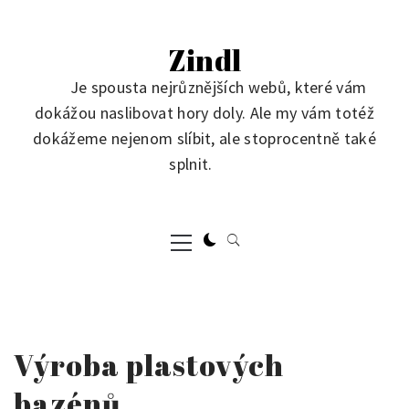
Skip
to
Zindl
content
Je spousta nejrůznějších webů, které vám
dokážou naslibovat hory doly. Ale my vám totéž
dokážeme nejenom slíbit, ale stoprocentně také
splnit.
Primary
Menu
Výroba plastových
bazénů