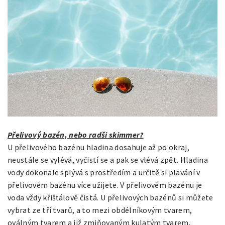
Přelivový bazén, nebo radši skimmer?
U přelivového bazénu hladina dosahuje až po okraj,
neustále se vylévá, vyčistí se a pak se vlévá zpět. Hladina
vody dokonale splývá s prostředím a určitě si plavání v
přelivovém bazénu více užijete. V přelivovém bazénu je
voda vždy křišťálově čistá. U přelivových bazénů si můžete
vybrat ze tří tvarů, a to mezi obdélníkovým tvarem,
oválným tvarem a již zmiňovaným kulatým tvarem.