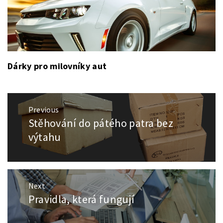
Dárky pro milovníky aut
Navigace
Previous
pro
Stěhování do pátého patra bez
Previous
příspěvek
post:
výtahu
Next
Pravidla, která fungují
Next
post: