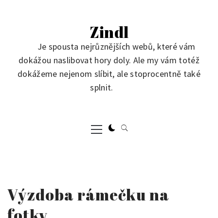
Skip
to
Zindl
content
Je spousta nejrůznějších webů, které vám
dokážou naslibovat hory doly. Ale my vám totéž
dokážeme nejenom slíbit, ale stoprocentně také
splnit.
Primary
Menu
Výzdoba rámečku na
fotky