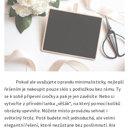
Pokud ale uvažujete opravdu minimalisticky, nejlepší
řešením je nakoupit pouze sklo s podložkou bez rámu. Ty
se k sobě připevní cvočky a pak je jen zavěsíte. Nebo si
vytvořte z přírodní lanka „věšák“, na který pomocí kolíků
obrázky upevníte. Můžete místo provázku sehnat i
světelný řetěz. Poté budete mít jednoduchá, ale velmi
elegantní řešení, které nezůstane bez povšimnutí. Ale