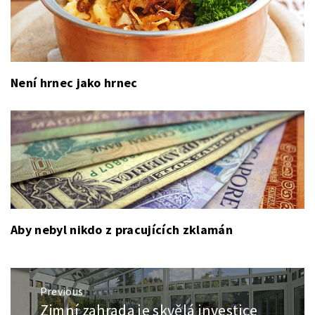
Není hrnec jako hrnec
Aby nebyl nikdo z pracujících zklamán
Navigace
Previous
pro
Zimní zahrada je skvělá investice
Previous