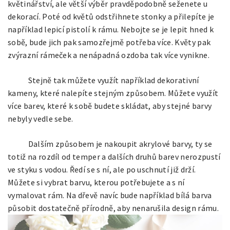
květinářství, ale větší výběr pravděpodobně seženete u
dekorací. Poté od květů odstřihnete stonky a přilepíte je
například lepicí pistolí k rámu. Nebojte se je lepit hned k
sobě, bude jich pak samozřejmě potřeba více. Květy pak
zvýrazní rámeček a nenápadná ozdoba tak více vynikne.
Stejně tak můžete využít například dekorativní
kameny, které nalepíte stejným způsobem. Můžete využít
více barev, které k sobě budete skládat, aby stejné barvy
nebyly vedle sebe.
Dalším způsobem je nakoupit akrylové barvy, ty se
totiž na rozdíl od temper a dalších druhů barev nerozpustí
ve styku s vodou. Ředí se s ní, ale po uschnutí již drží.
Můžete si vybrat barvu, kterou potřebujete a s ní
vymalovat rám. Na dřevě navíc bude například bílá barva
působit dostatečně přírodně, aby nenarušila design rámu.