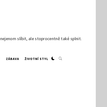
jenom slíbit, ale stoprocentně také splnit.
W
ZÁBAVA
ŽIVOTNÍ STYL