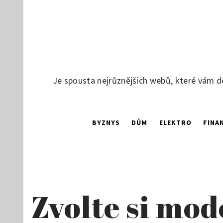
Skip
to
content
Je spousta nejrůznějších webů, které vám d
BYZNYS
DŮM
ELEKTRO
FINA
Zvolte si mo