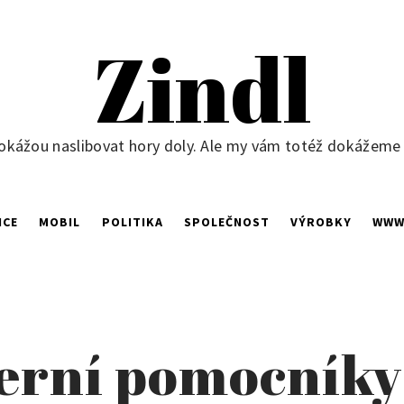
Zindl
okážou naslibovat hory doly. Ale my vám totéž dokážeme ne
NCE
MOBIL
POLITIKA
SPOLEČNOST
VÝROBKY
WW
derní pomocníky