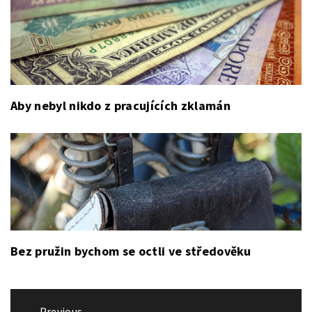
Aby nebyl nikdo z pracujících zklamán
Bez pružin bychom se octli ve středověku
Navigace
Previous