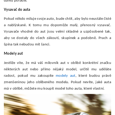
dárku poradili.
Vysavač do auta
Pokud někdo miluje svoje auto, bude chtít, aby bylo neustále čisté
a nablýskané. K tomu mu dopomůže malý, přenosný vysavač.
Vysavače vhodné do aut jsou velmi skladné a uzpůsobené tak,
aby se dostaly do všech zákoutí, skupinek a podobně. Prach a
špína tak nebudou mít šanci.
Modely aut
Jestliže víte, že má váš milovník aut v oblibě konkrétní značku
některých aut nebo přímo nějaký model, určitě mu uděláte
radost, pokud mu zakoupíte
modely aut
, které budou právě
zmenšeninou jeho oblíbeného modelu. Pokud nevíte, jaké auta
má v oblibě, můžete mu koupit model toho auta, které vlastní.