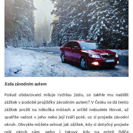
Jízda závodním autem
Pokud obdarovaný miluje rychlou jízdu, co takhle mu nadělit
zážitek v podobě projížďky závodním autem? V Česku se dá tento
zážitek prožít na několika místech a určitě nebudete litovat, až
spatříte radost v jeho nebo její tváři poté, co si projede závodní
okruh. Obvykle můžete sehnat jak zážitek, kdy si dotyčný projede
celý okruh sám, nebo i takový, kdy na místě řidiče