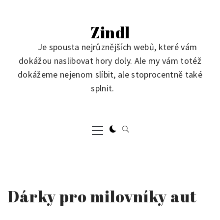
Skip
to
Zindl
content
Je spousta nejrůznějších webů, které vám
dokážou naslibovat hory doly. Ale my vám totéž
dokážeme nejenom slíbit, ale stoprocentně také
splnit.
Primary
Menu
Dárky pro milovníky aut