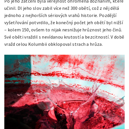
Po jeho zatčení byla veřejnost ohromena doznáním, které
učinil. Dl jeho slov zabil více než 300 obětí, což z něj dělá
jednoho z nejhorších sériových vrahů historie. Pozdější
vyšetřování potvrdilo, že konečný počet jeh obětí byl nižší
– kolem 150, ovšem to nijak nesnižuje hrůznost jeho činů.
Své oběti vraždil s nevídanou krutostí a bezcitností. V době
vražd celou Kolumbii obklopoval strach a hrůza.