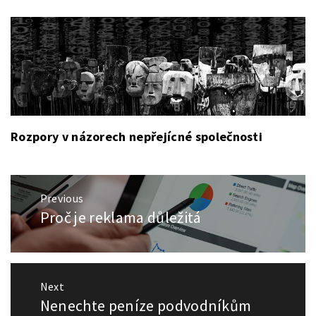
Rozpory v názorech nepřejícné společnosti
Navigace
Previous
pro
Proč je reklama důležitá
Previous
příspěvek
post:
Next
Nenechte peníze podvodníkům
Next