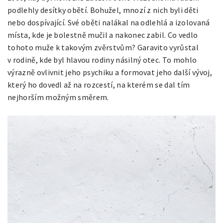
podlehly desítky obětí. Bohužel, mnozí z nich byli děti
nebo dospívající. Své oběti nalákal na odlehlá a izolovaná
místa, kde je bolestně mučil a nakonec zabil.
Co vedlo
tohoto muže k takovým zvěrstvům? Garavito vyrůstal
v rodině, kde byl hlavou rodiny násilný otec. To mohlo
výrazně ovlivnit jeho psychiku a formovat jeho další vývoj,
který ho dovedl až na rozcestí, na kterém se dal tím
nejhorším možným směrem.