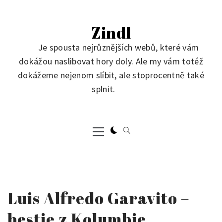
Skip
to
Zindl
content
Je spousta nejrůznějších webů, které vám
dokážou naslibovat hory doly. Ale my vám totéž
dokážeme nejenom slíbit, ale stoprocentně také
splnit.
Primary
Menu
Luis Alfredo Garavito –
bestie z Kolumbie