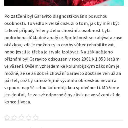
Po zatčení byl Garavito diagnostikován s poruchou
osobnosti. To vedlo k velké diskuzi o tom, jak by měli být
takové případy řešeny. Jeho chování a osobnost byla
podrobena důkladné analýze. Společnost se zabývala zase
otázkou, zda je možno tyto osoby vůbec rehabilitovat,
nebo jestli je třeba je trvale izolovat.
Na základě jeho
přiznání byl Garavito odsouzen v roce 2001 k 1 853 letům
ve vězení. Ovšem vzhledem ke kolumbijským zákonům je
možné, že se za dobré chování Garavito dostane ven už za
pár let, což by samozřejmě vyvolalo obrovskou nevoli a
vzpouru napříč celou kolumbijskou společností. Můžeme
jen doufat, že za své odporné činy zůstane ve vězení až do
konce života.