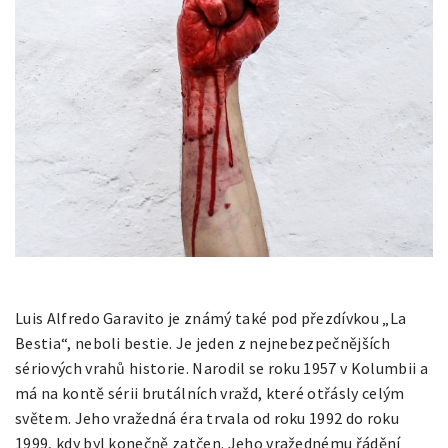
Luis Alfredo Garavito je známý také pod přezdívkou „La
Bestia“, neboli bestie. Je jeden z nejnebezpečnějších
sériových vrahů historie. Narodil se roku 1957 v Kolumbii a
má na kontě sérii brutálních vražd, které otřásly celým
světem.
Jeho vražedná éra trvala od roku 1992 do roku
1999, kdy byl konečně zatčen. Jeho vražednému řádění