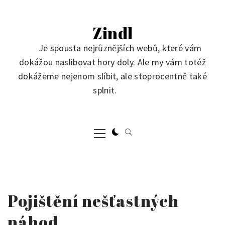
Skip
to
Zindl
content
Je spousta nejrůznějších webů, které vám
dokážou naslibovat hory doly. Ale my vám totéž
dokážeme nejenom slíbit, ale stoprocentně také
splnit.
Primary
Menu
Pojištění nešťastných
náhod