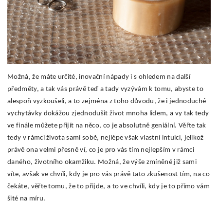
Možná, že máte určité, inovační nápady i s ohledem na další
předměty, a tak vás právě teď a tady vyzývám k tomu, abyste to
alespoň vyzkoušeli, a to zejména z toho důvodu, že i jednoduché
vychytávky dokážou zjednodušit život mnoha lidem, a vy tak tedy
ve finále můžete přijít na něco, co je absolutně geniální. Věřte tak
tedy v rámci života sami sobě, nejlépe však vlastní intuici, jelikož
právě ona velmi přesně ví, co je pro vás tím nejlepším v rámci
daného, životního okamžiku. Možná, že výše zmíněné již sami
víte, avšak ve chvíli, kdy je pro vás právě tato zkušenost tím, na co
čekáte, věřte tomu, že to přijde, a to ve chvíli, kdy je to přímo vám
šité na míru.