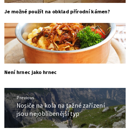
Je možné použít na obklad přírodní kámen?
Není hrnec jako hrnec
Navigace
Previous
pro
Nosiče na kola na tažné zařízení
Previous
příspěvek
post:
jsou nejoblíbenější typ