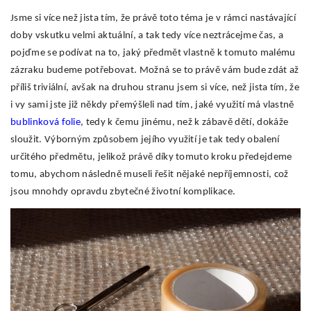
Jsme si více než jista tím, že právě toto téma je v rámci nastávající
doby vskutku velmi aktuální, a tak tedy více neztrácejme čas, a
pojďme se podívat na to, jaký předmět vlastně k tomuto malému
zázraku budeme potřebovat. Možná se to právě vám bude zdát až
příliš triviální, avšak na druhou stranu jsem si více, než jista tím, že
i vy sami jste již někdy přemýšleli nad tím, jaké využití má vlastně
bublinková folie
, tedy k čemu jinému, než k zábavě dětí, dokáže
sloužit. Výborným způsobem jejího využití je tak tedy obalení
určitého předmětu, jelikož právě díky tomuto kroku předejdeme
tomu, abychom následně museli řešit nějaké nepříjemnosti, což
jsou mnohdy opravdu zbytečné životní komplikace.