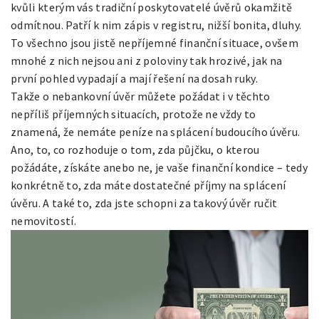
kvůli kterým vás tradiční poskytovatelé úvěrů okamžitě
odmítnou. Patří k nim zápis v registru, nižší bonita, dluhy.
To všechno jsou jistě nepříjemné finanční situace, ovšem
mnohé z nich nejsou ani z poloviny tak hrozivé, jak na
první pohled vypadají a mají řešení na dosah ruky.
Takže o nebankovní úvěr můžete požádat i v těchto
nepříliš příjemných situacích, protože ne vždy to
znamená, že nemáte peníze na splácení budoucího úvěru.
Ano, to, co rozhoduje o tom, zda půjčku, o kterou
požádáte, získáte anebo ne, je vaše finanční kondice – tedy
konkrétně to, zda máte dostatečné příjmy na splácení
úvěru. A také to, zda jste schopni za takový úvěr ručit
nemovitostí.