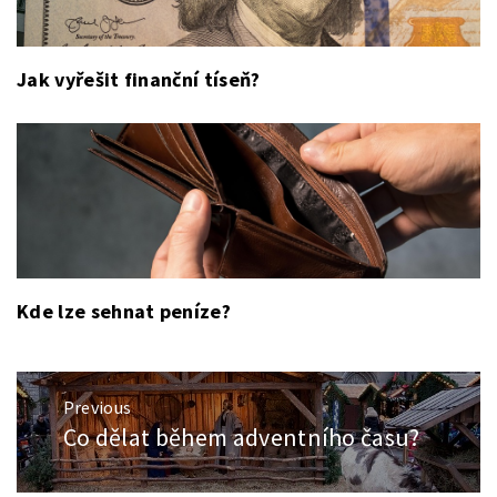
Jak vyřešit finanční tíseň?
Kde lze sehnat peníze?
Navigace
Previous
pro
Co dělat během adventního času?
Previous
příspěvek
post: