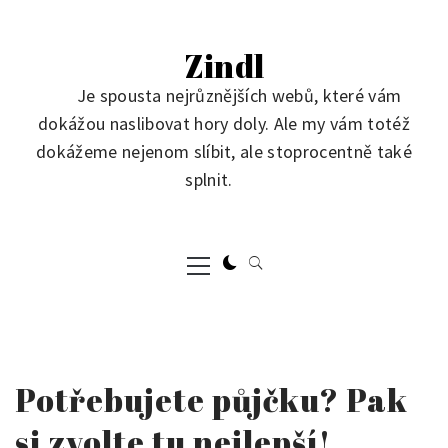
Skip
to
Zindl
content
Je spousta nejrůznějších webů, které vám
dokážou naslibovat hory doly. Ale my vám totéž
dokážeme nejenom slíbit, ale stoprocentně také
splnit.
Primary
Menu
Potřebujete půjčku? Pak
si zvolte tu nejlepší!