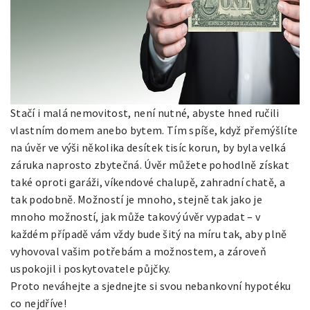
Stačí i malá nemovitost, není nutné, abyste hned ručili
vlastním domem anebo bytem. Tím spíše, když přemýšlíte
na úvěr ve výši několika desítek tisíc korun, by byla velká
záruka naprosto zbytečná. Úvěr můžete pohodlně získat
také oproti garáži, víkendové chalupě, zahradní chatě, a
tak podobně. Možností je mnoho, stejně tak jako je
mnoho možností, jak může takový úvěr vypadat – v
každém případě vám vždy bude šitý na míru tak, aby plně
vyhovoval vašim potřebám a možnostem, a zároveň
uspokojil i poskytovatele půjčky.
Proto neváhejte a sjednejte si svou nebankovní hypotéku
co nejdříve!