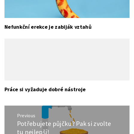
Nefunkční erekce je zabiják vztahů
Práce si vyžaduje dobré nástroje
Navigace
Previous
pro
Potřebujete půjčku? Pak si zvolte
Previous
příspěvek
post:
tu nejlepší!