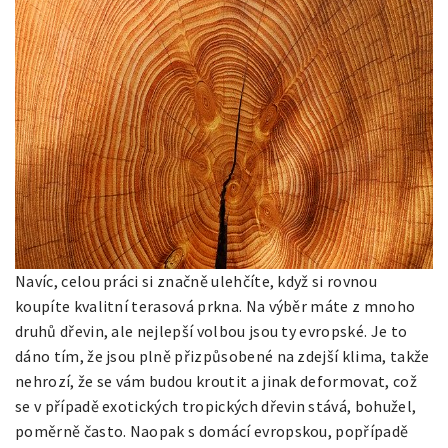
Navíc, celou práci si značně ulehčíte, když si rovnou
koupíte kvalitní
terasová prkna
. Na výběr máte z mnoho
druhů dřevin, ale nejlepší volbou jsou ty evropské. Je to
dáno tím, že jsou plně přizpůsobené na zdejší klima, takže
nehrozí, že se vám budou kroutit a jinak deformovat, což
se v případě exotických tropických dřevin stává, bohužel,
poměrně často. Naopak s domácí evropskou, popřípadě