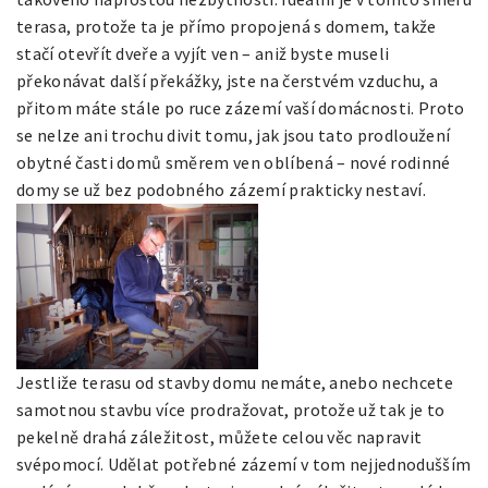
terasa, protože ta je přímo propojená s domem, takže
stačí otevřít dveře a vyjít ven – aniž byste museli
překonávat další překážky, jste na čerstvém vzduchu, a
přitom máte stále po ruce zázemí vaší domácnosti. Proto
se nelze ani trochu divit tomu, jak jsou tato prodloužení
obytné časti domů směrem ven oblíbená – nové rodinné
domy se už bez podobného zázemí prakticky nestaví.
Jestliže terasu od stavby domu nemáte, anebo nechcete
samotnou stavbu více prodražovat, protože už tak je to
pekelně drahá záležitost, můžete celou věc napravit
svépomocí. Udělat potřebné zázemí v tom nejjednodušším