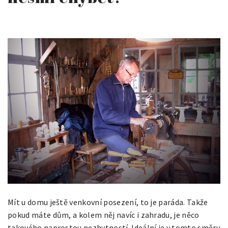
Mít u domu ještě venkovní posezení, to je paráda. Takže
pokud máte dům, a kolem něj navíc i zahradu, je něco
takového naprostou nezbytností. Ideální je v tomto směru