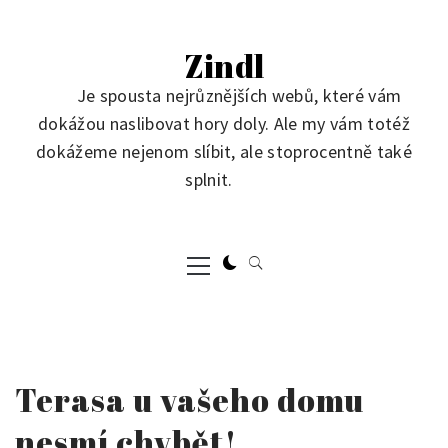
Skip
to
Zindl
content
Je spousta nejrůznějších webů, které vám
dokážou naslibovat hory doly. Ale my vám totéž
dokážeme nejenom slíbit, ale stoprocentně také
splnit.
Primary
Menu
Terasa u vašeho domu
nesmí chybět!