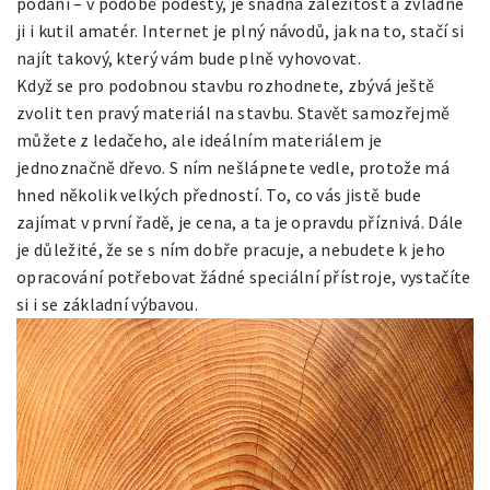
podání – v podobě podesty, je snadná záležitost a zvládne
ji i kutil amatér. Internet je plný návodů, jak na to, stačí si
najít takový, který vám bude plně vyhovovat.
Když se pro podobnou stavbu rozhodnete, zbývá ještě
zvolit ten pravý materiál na stavbu. Stavět samozřejmě
můžete z ledačeho, ale ideálním materiálem je
jednoznačně dřevo. S ním nešlápnete vedle, protože má
hned několik velkých předností. To, co vás jistě bude
zajímat v první řadě, je cena, a ta je opravdu příznivá. Dále
je důležité, že se s ním dobře pracuje, a nebudete k jeho
opracování potřebovat žádné speciální přístroje, vystačíte
si i se základní výbavou.