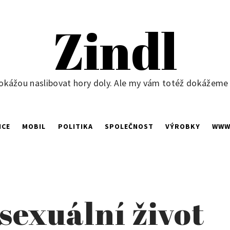
Zindl
okážou naslibovat hory doly. Ale my vám totéž dokážeme ne
NCE
MOBIL
POLITIKA
SPOLEČNOST
VÝROBKY
WW
 sexuální život