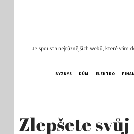
Skip
to
content
Je spousta nejrůznějších webů, které vám d
BYZNYS
DŮM
ELEKTRO
FINA
Zlepšete svůj