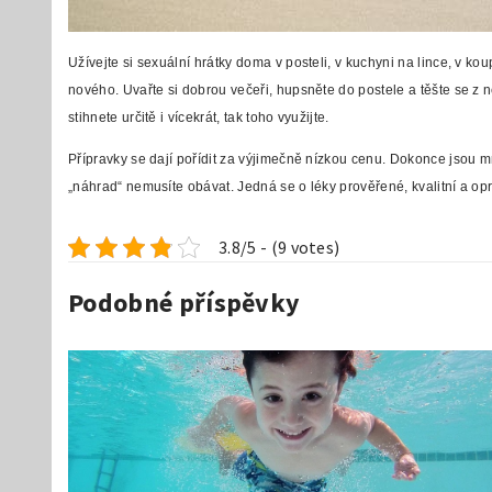
Užívejte si sexuální hrátky doma v posteli, v kuchyni na lince, v k
nového. Uvařte si dobrou večeři, hupsněte do postele a těšte se z ne
stihnete určitě i vícekrát, tak toho využijte.
Přípravky se dají pořídit za výjimečně nízkou cenu. Dokonce jsou 
„náhrad“ nemusíte obávat. Jedná se o léky prověřené, kvalitní a op
3.8/5 - (9 votes)
Podobné příspěvky