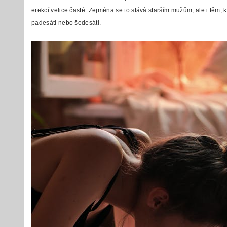
erekcí velice časté. Zejména se to stává starším mužům, ale i těm, k
padesáti nebo šedesáti.