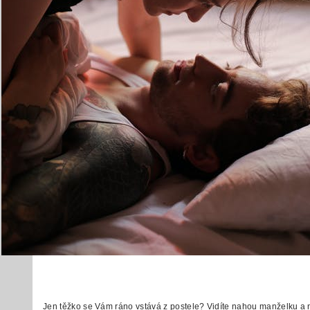
Jen těžko se Vám ráno vstává z postele? Vidíte nahou manželku a 