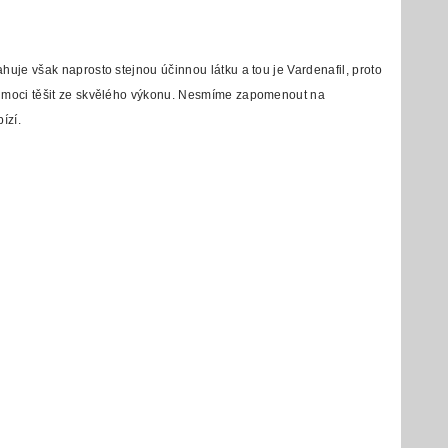
huje však naprosto stejnou účinnou látku a tou je Vardenafil, proto
ete moci těšit ze skvělého výkonu. Nesmíme zapomenout na
ízí.