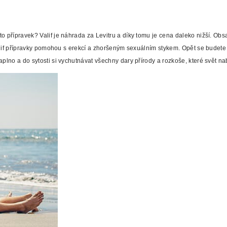
 přípravek? Valif je náhrada za Levitru a díky tomu je cena daleko nižší. Obsa
. Valif přípravky pomohou s erekcí a zhoršeným sexuálním stykem. Opět se bud
plno a do sytosti si vychutnávat všechny dary přírody a rozkoše, které svět nab