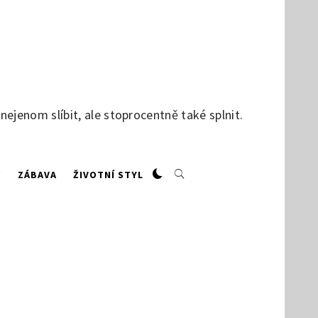
jenom slíbit, ale stoprocentně také splnit.
W
ZÁBAVA
ŽIVOTNÍ STYL