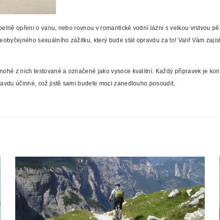
oupelně opřeni o vanu, nebo rovnou v romantické vodní lázni s velkou vrstvou pě
obyčejného sexuálního zážitku, který bude stát opravdu za to! Valif Vám zajistí
mnohé z nich testované a označené jako vysoce kvalitní. Každý přípravek je k
ravdu účinné, což jistě sami budete moci zanedlouho posoudit.