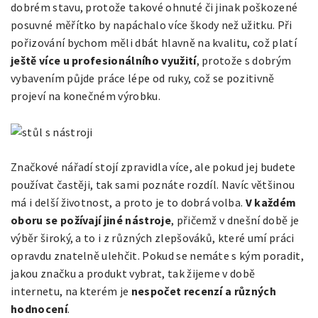
dobrém stavu, protože takové ohnuté či jinak poškozené
posuvné měřítko by napáchalo více škody než užitku. Při
pořizování bychom měli dbát hlavně na kvalitu, což platí
ještě více u profesionálního využití
, protože s dobrým
vybavením půjde práce lépe od ruky, což se pozitivně
projeví na konečném výrobku.
Značkové nářadí stojí zpravidla více, ale pokud jej budete
používat častěji, tak sami poznáte rozdíl. Navíc většinou
má i delší životnost, a proto je to dobrá volba.
V každém
oboru se požívají jiné nástroje
, přičemž v dnešní době je
výběr široký, a to i z různých zlepšováků, které umí práci
opravdu znatelně ulehčit. Pokud se nemáte s kým poradit,
jakou značku a produkt vybrat, tak žijeme v době
internetu, na kterém je
nespočet recenzí a různých
hodnocení
.