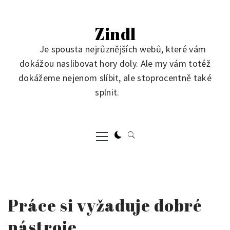
Skip
to
Zindl
content
Je spousta nejrůznějších webů, které vám
dokážou naslibovat hory doly. Ale my vám totéž
dokážeme nejenom slíbit, ale stoprocentně také
splnit.
Primary
Menu
Práce si vyžaduje dobré
nástroje