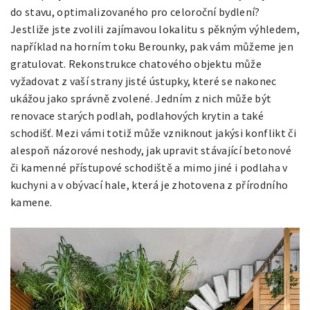
do stavu, optimalizovaného pro celoroční bydlení?
Jestliže jste zvolili zajímavou lokalitu s pěkným výhledem,
například na horním toku Berounky, pak vám můžeme jen
gratulovat.
Rekonstrukce chatového objektu může
vyžadovat z vaší strany jisté ústupky, které se nakonec
ukážou jako správně zvolené. Jedním z nich může být
renovace starých podlah, podlahových krytin a také
schodišť. Mezi vámi totiž může vzniknout jakýsi konflikt či
alespoň názorové neshody, jak upravit stávající betonové
či kamenné přístupové schodiště a mimo jiné i podlaha v
kuchyni a v obývací hale, která je zhotovena z přírodního
kamene.