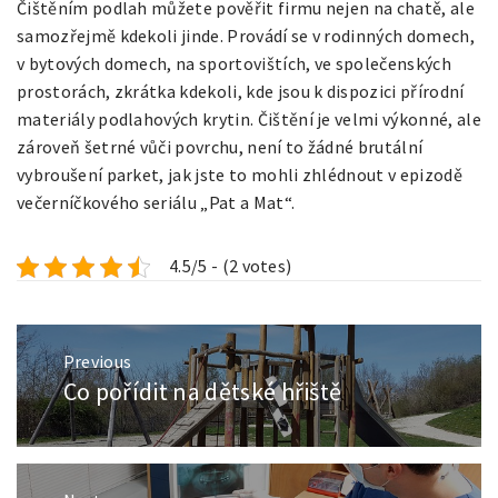
Čištěním podlah můžete pověřit firmu nejen na chatě, ale
samozřejmě kdekoli jinde. Provádí se v rodinných domech,
v bytových domech, na sportovištích, ve společenských
prostorách, zkrátka kdekoli, kde jsou k dispozici přírodní
materiály podlahových krytin. Čištění je velmi výkonné, ale
zároveň šetrné vůči povrchu, není to žádné brutální
vybroušení parket, jak jste to mohli zhlédnout v epizodě
večerníčkového seriálu „Pat a Mat“.
4.5/5 - (2 votes)
Navigace
Previous
pro
Co pořídit na dětské hřiště
Previous
příspěvek
post: