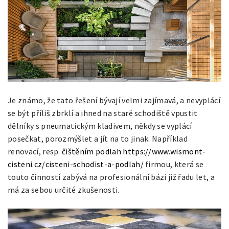
Je známo, že tato řešení bývají velmi zajímavá, a nevyplácí
se být příliš zbrklí a ihned na staré schodiště vpustit
dělníky s pneumatickým kladivem, někdy se vyplácí
posečkat, porozmýšlet a jít na to jinak. Například
renovací, resp.
čištěním podlah https://www.wismont-
cisteni.cz/cisteni-schodist-a-podlah/
firmou, která se
touto činností zabývá na profesionální bázi již řadu let, a
má za sebou určité zkušenosti.