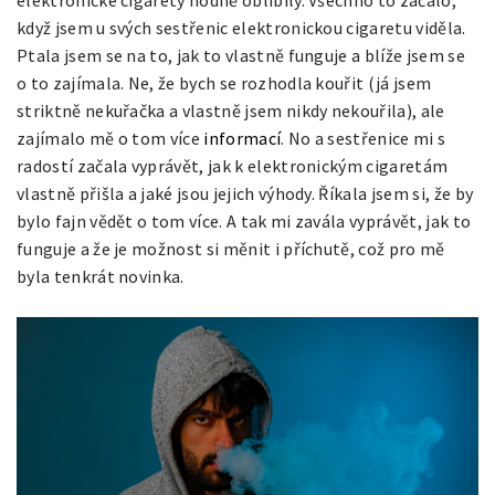
když jsem u svých sestřenic elektronickou cigaretu viděla.
Ptala jsem se na to, jak to vlastně funguje a blíže jsem se
o to zajímala. Ne, že bych se rozhodla kouřit (já jsem
striktně nekuřačka a vlastně jsem nikdy nekouřila), ale
zajímalo mě o tom více
informací
. No a sestřenice mi s
radostí začala vyprávět, jak k elektronickým cigaretám
vlastně přišla a jaké jsou jejich výhody. Říkala jsem si, že by
bylo fajn vědět o tom více. A tak mi zavála vyprávět, jak to
funguje a že je možnost si měnit i příchutě, což pro mě
byla tenkrát novinka.