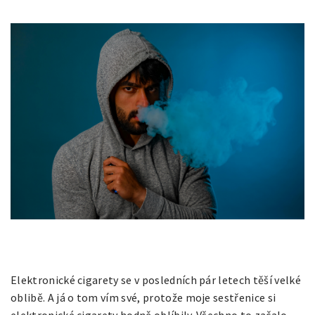
Elektronické cigarety se v posledních pár letech těší velké
oblibě. A já o tom vím své, protože moje sestřenice si
elektronické cigarety hodně oblíbily. Všechno to začalo,