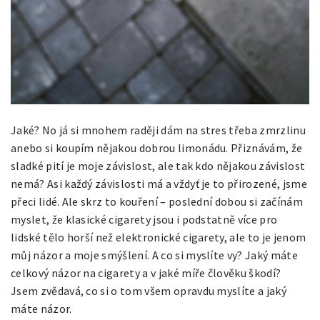
Jaké? No já si mnohem raději dám na stres třeba zmrzlinu
anebo si koupím nějakou dobrou limonádu. Přiznávám, že
sladké pití je moje závislost, ale tak kdo nějakou závislost
nemá? Asi každý závislosti má a vždyť je to přirozené, jsme
přeci lidé. Ale skrz to kouření – poslední dobou si začínám
myslet, že klasické cigarety jsou i podstatně více pro
lidské tělo horší než elektronické cigarety, ale to je jenom
můj názor a moje smýšlení. A co si myslíte vy? Jaký máte
celkový názor na cigarety a v jaké míře člověku škodí?
Jsem zvědavá, co si o tom všem opravdu myslíte a jaký
máte názor.