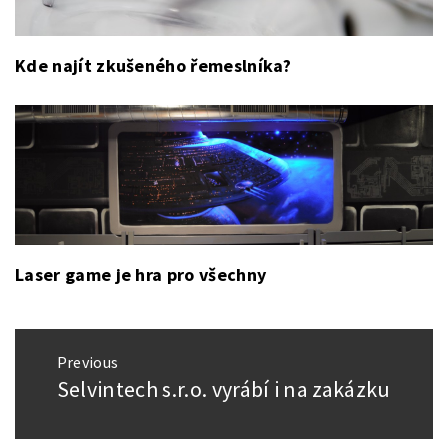
Kde najít zkušeného řemeslníka?
Laser game je hra pro všechny
Navigace
Previous
pro
Selvintech s.r.o. vyrábí i na zakázku
Previous
příspěvek
post: