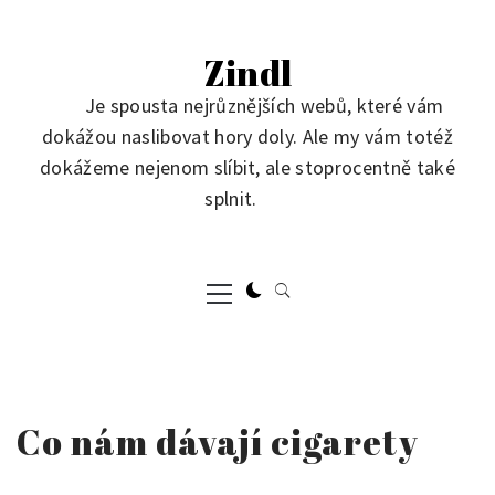
Skip
to
Zindl
content
Je spousta nejrůznějších webů, které vám
dokážou naslibovat hory doly. Ale my vám totéž
dokážeme nejenom slíbit, ale stoprocentně také
splnit.
Primary
Menu
Co nám dávají cigarety