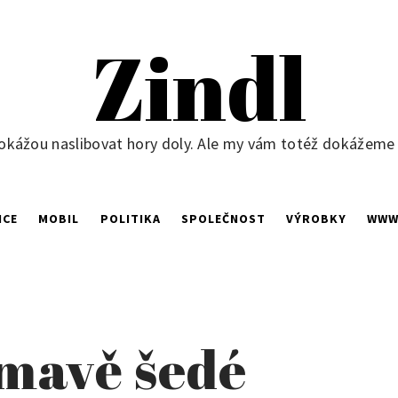
Zindl
okážou naslibovat hory doly. Ale my vám totéž dokážeme ne
NCE
MOBIL
POLITIKA
SPOLEČNOST
VÝROBKY
WW
tmavě šedé