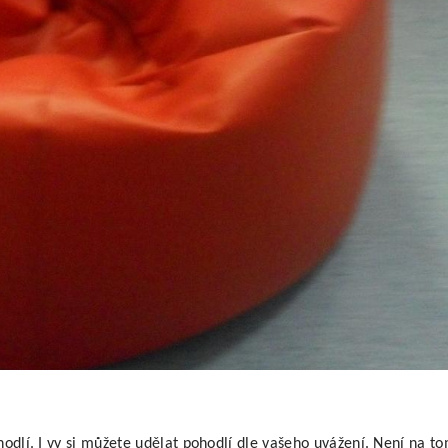
hodlí. I vy si můžete udělat pohodlí dle vašeho uvážení. Není na t