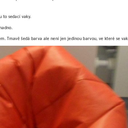
u to sedací vaky.
snadno.
m. Tmavě šedá barva ale není jen jedinou barvou, ve které se vak