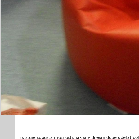
Existuje spousta možností, jak si v dnešní době udělat po