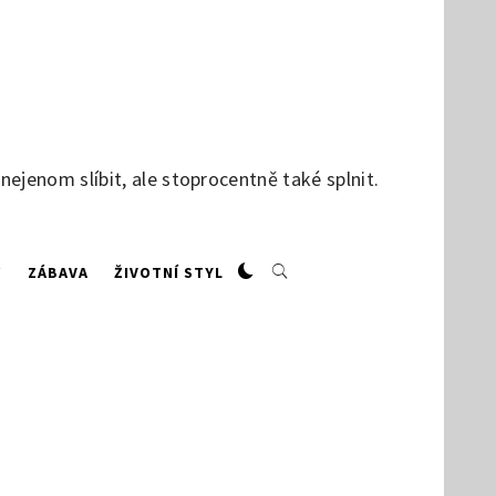
jenom slíbit, ale stoprocentně také splnit.
W
ZÁBAVA
ŽIVOTNÍ STYL