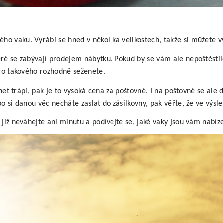
o vaku. Vyrábí se hned v několika velikostech, takže si můžete v
ré se zabývají prodejem nábytku. Pokud by se vám ale nepoštěstilo
ěco takového rozhodně seženete.
ernet trápí, pak je to vysoká cena za poštovné. I na poštovné se al
bo si danou věc necháte zaslat do zásilkovny, pak věřte, že ve výs
 již neváhejte ani minutu a podívejte se, jaké vaky jsou vám nabíz