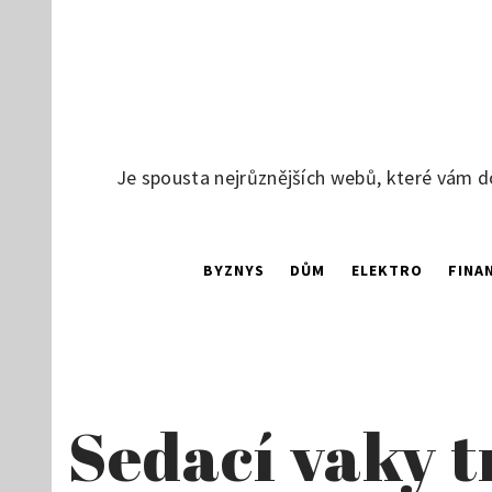
Skip
to
content
Je spousta nejrůznějších webů, které vám d
BYZNYS
DŮM
ELEKTRO
FINA
Sedací vaky 