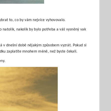
ybrat to, co by vám nejvíce vyhovovalo.
 natolik, nakolik by bylo potřeba a váš vysněný vak
e dá v dnešní době nějakým způsobem vyzrát. Pokud si
ledku zaplatíte mnohem méně, než byste čekali.
eny.