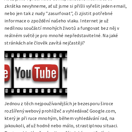
zkrátka nevyhneme, ať už jsme si přišli vyřešit jeden email,
nebo jen tak z nudy "zasurfovat", či zjistit potřebné
informace o zpoždění našeho vlaku. Internet je už
nedílnou součástí mnohých životů a fungovat bez něj v
reálném světě je pro mnohé nepředstavitelné. Na jaké
stránkách ale člověk zavítá nejčastěji?
Jednou z těch nejpoužívanějších je bezesporu široce
rozšířený webový prohlížeč a vyhledávač Google.com,
který je při ruce mnohým, během vyhledávání rad, na
jakoukoli, ať už hodně nebo málo, strastiplnou situaci.