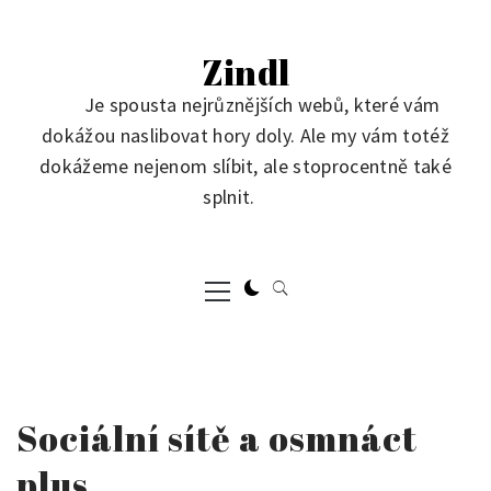
Skip
to
Zindl
content
Je spousta nejrůznějších webů, které vám
dokážou naslibovat hory doly. Ale my vám totéž
dokážeme nejenom slíbit, ale stoprocentně také
splnit.
Primary
Menu
Sociální sítě a osmnáct
plus