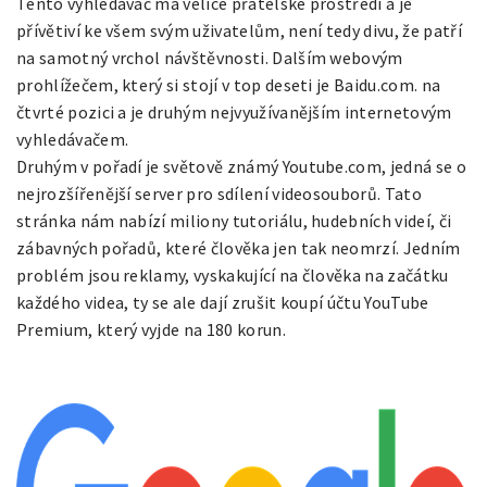
Tento vyhledávač má velice přátelské prostředí a je
přívětiví ke všem svým uživatelům, není tedy divu, že patří
na samotný vrchol návštěvnosti. Dalším webovým
prohlížečem, který si stojí v top deseti je Baidu.com. na
čtvrté pozici a je druhým nejvyužívanějším internetovým
vyhledávačem.
Druhým v pořadí je světově známý Youtube.com, jedná se o
nejrozšířenější server pro sdílení videosouborů. Tato
stránka nám nabízí miliony tutoriálu, hudebních videí, či
zábavných pořadů, které člověka jen tak neomrzí. Jedním
problém jsou reklamy, vyskakující na člověka na začátku
každého videa, ty se ale dají zrušit koupí účtu YouTube
Premium, který vyjde na 180 korun.