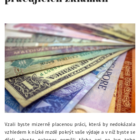
Vzali byste mizerně placenou práci, která by nedokázala
vzhledem k nízké mzdě pokrýt vaše výdaje a v níž byste se
dřeli, abyste nakonec neměli třeba ani na kus toho