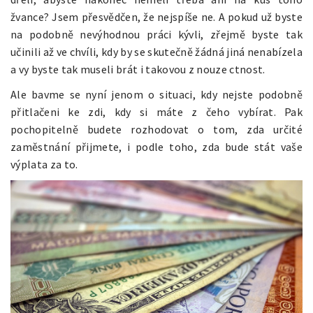
žvance? Jsem přesvědčen, že nejspíše ne. A pokud už byste
na podobně nevýhodnou práci kývli, zřejmě byste tak
učinili až ve chvíli, kdy by se skutečně žádná jiná nenabízela
a vy byste tak museli brát i takovou z nouze ctnost.
Ale bavme se nyní jenom o situaci, kdy nejste podobně
přitlačeni ke zdi, kdy si máte z čeho vybírat. Pak
pochopitelně budete rozhodovat o tom, zda určité
zaměstnání přijmete, i podle toho, zda bude stát vaše
výplata za to.