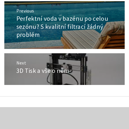
Navigace
Previous
pro
Perfektní voda v bazénu po celou
Previous
příspěvek
post:
sezónu? S kvalitní filtrací žádný
problém
Next
3D Tisk a vše o něm
Next
post:
© Zindl.cz - Všechna práva vyhrazena.
Theme:
Minimal Lite by
Thememattic