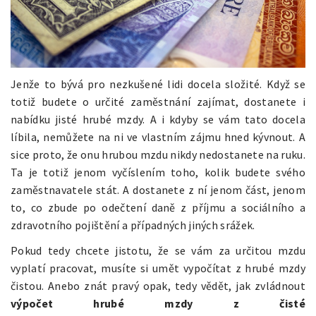
Jenže to bývá pro nezkušené lidi docela složité. Když se
totiž budete o určité zaměstnání zajímat, dostanete i
nabídku jisté hrubé mzdy. A i kdyby se vám tato docela
líbila, nemůžete na ni ve vlastním zájmu hned kývnout. A
sice proto, že onu hrubou mzdu nikdy nedostanete na ruku.
Ta je totiž jenom vyčíslením toho, kolik budete svého
zaměstnavatele stát. A dostanete z ní jenom část, jenom
to, co zbude po odečtení daně z příjmu a sociálního a
zdravotního pojištění a případných jiných srážek.
Pokud tedy chcete jistotu, že se vám za určitou mzdu
vyplatí pracovat, musíte si umět vypočítat z hrubé mzdy
čistou. Anebo znát pravý opak, tedy vědět, jak zvládnout
výpočet hrubé mzdy z čisté