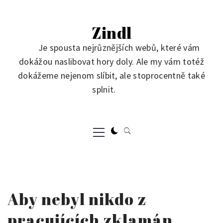
Skip
to
Zindl
content
Je spousta nejrůznějších webů, které vám
dokážou naslibovat hory doly. Ale my vám totéž
dokážeme nejenom slíbit, ale stoprocentně také
splnit.
Primary
Menu
Aby nebyl nikdo z
pracujících zklamán