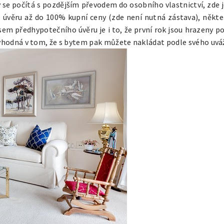
kdy se počítá s pozdějším převodem do osobního vlastnictví, z
věru až do 100% kupní ceny (zde není nutná zástava), někter
sem předhypotečního úvěru je i to, že první rok jsou hrazeny p
výhodná v tom, že s bytem pak můžete nakládat podle svého uvá