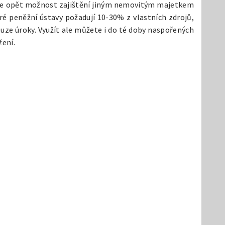
de je opět možnost zajištění jiným nemovitým majetkem
é peněžní ústavy požadují 10-30% z vlastních zdrojů,
ouze úroky. Využít ale můžete i do té doby naspořených
žení.