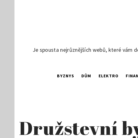
Skip
to
content
Je spousta nejrůznějších webů, které vám d
BYZNYS
DŮM
ELEKTRO
FINA
Družstevní b