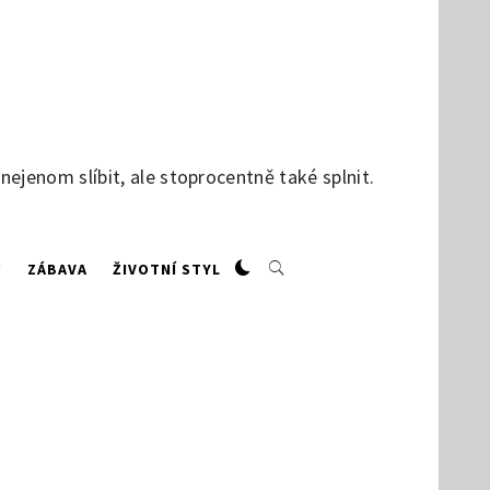
jenom slíbit, ale stoprocentně také splnit.
W
ZÁBAVA
ŽIVOTNÍ STYL