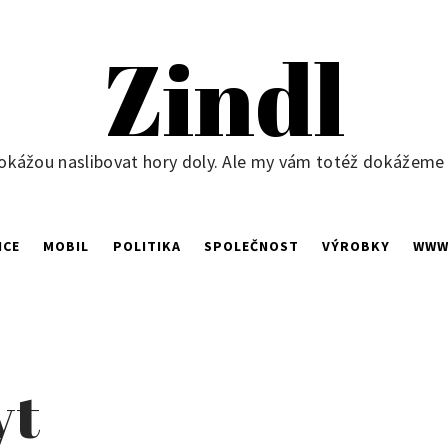
Zindl
okážou naslibovat hory doly. Ale my vám totéž dokážeme ne
NCE
MOBIL
POLITIKA
SPOLEČNOST
VÝROBKY
WW
yt