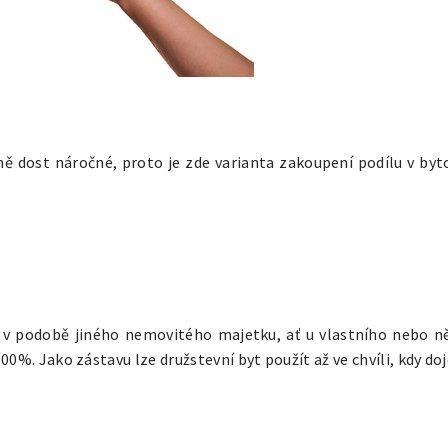
ně dost náročné, proto je zde varianta zakoupení podílu v by
a v podobě jiného nemovitého majetku, ať u vlastního nebo ně
0%. Jako zástavu lze družstevní byt použít až ve chvíli, kdy doj