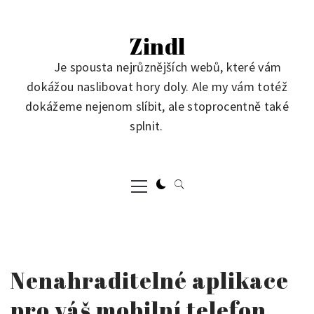
Skip
to
Zindl
content
Je spousta nejrůznějších webů, které vám
dokážou naslibovat hory doly. Ale my vám totéž
dokážeme nejenom slíbit, ale stoprocentně také
splnit.
Primary
Menu
Nenahraditelné aplikace
pro váš mobilní telefon