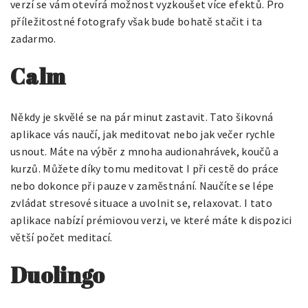
verzí se vám otevírá možnost vyzkoušet více efektů. Pro
příležitostné fotografy však bude bohatě stačit i ta
zadarmo.
Calm
Někdy je skvělé se na pár minut zastavit. Tato šikovná
aplikace vás naučí, jak meditovat nebo jak večer rychle
usnout. Máte na výběr z mnoha audionahrávek, koučů a
kurzů. Můžete díky tomu meditovat I při cestě do práce
nebo dokonce při pauze v zaměstnání. Naučíte se lépe
zvládat stresové situace a uvolnit se, relaxovat. I tato
aplikace nabízí prémiovou verzi, ve které máte k dispozici
větší počet meditací.
Duolingo