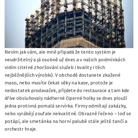
Nevím jak vám, ale mně připadá že tento systém je
neudržitelný a já osobně už dnes a v našich podmínkách
vidím citelné zhoršování služeb i kvality i těch
nejběžnějších výrobků. V obchodě dostanete zkažené
maso, nebo musíte čekat věky na kase, protože je
nedostatek prodavaček, přijdete do restaurace a tam kde
dříve obsluhovaly nádherné čiperné holky se dnes plouží
jedna protivná pomalá servírka. Firmy odmítají zakázky,
nebo vyrábějí zoufale nekvalitně. Obrazně řečeno – loď se
potápí, ale smetánka na horní palubě stále ještě tančí a
orchestr hraje.