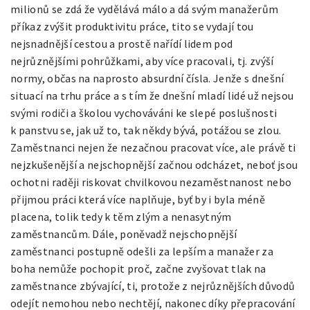
milionů se zdá že vydělává málo a dá svým manažerům
příkaz zvýšit produktivitu práce, tito se vydají tou
nejsnadnější cestou a prostě nařídí lidem pod
nejrůznějšími pohrůžkami, aby více pracovali, tj. zvýší
normy, občas na naprosto absurdní čísla. Jenže s dnešní
situací na trhu práce a s tím že dnešní mladí lidé už nejsou
svými rodiči a školou vychováváni ke slepé poslušnosti
k panstvu se, jak už to, tak někdy bývá, potážou se zlou.
Zaměstnanci nejen že nezačnou pracovat více, ale právě ti
nejzkušenější a nejschopnější začnou odcházet, neboť jsou
ochotni raději riskovat chvilkovou nezaměstnanost nebo
přijmou práci která více naplňuje, byť by i byla méně
placena, tolik tedy k těm zlým a nenasytným
zaměstnancům. Dále, poněvadž nejschopnější
zaměstnanci postupně odešli za lepším a manažer za
boha nemůže pochopit proč, začne zvyšovat tlak na
zaměstnance zbývající, ti, protože z nejrůznějších důvodů
odejít nemohou nebo nechtějí, nakonec díky přepracování