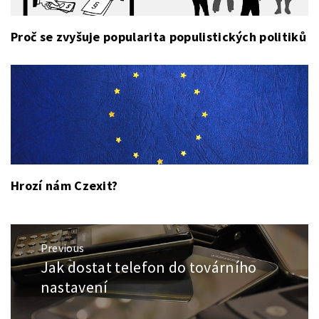
Proč se zvyšuje popularita populistických politiků
Hrozí nám Czexit?
Navigace
Previous
pro
Jak dostat telefon do továrního
Previous
příspěvek
post:
nastavení