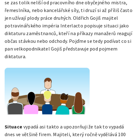
se zas tolik neliší od pracovního dne obyčejného mistra,
řemeslníka, nebo kancelářské síly, ti druzí si až příliš často
jen užívají plody práce druhých. Oldřich Gojiš majitel
potravinářského impéria Interlacto popisuje situaci jako
diktaturu zaměstnanců, kteří na příkazy manažerů reagují
občas stávkou nebo odchody. Pojďme se tedy podívat co si
pan velkopodnikatel Gojiš představuje pod pojmem
diktatura.
Situace
vypadá asi takto a upozorňuji že tak to vypadá
dnes ve většině firem. Majiteli, který ročně vydělává 100