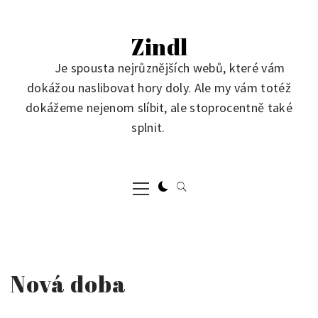
Skip
to
Zindl
content
Je spousta nejrůznějších webů, které vám
dokážou naslibovat hory doly. Ale my vám totéž
dokážeme nejenom slíbit, ale stoprocentně také
splnit.
Primary
Menu
Nová doba