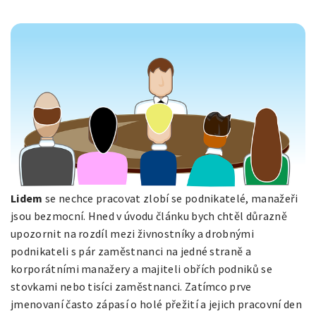
Lidem
se nechce pracovat zlobí se podnikatelé, manažeři
jsou bezmocní. Hned v úvodu článku bych chtěl důrazně
upozornit na rozdíl mezi živnostníky a drobnými
podnikateli s pár zaměstnanci na jedné straně a
korporátními manažery a majiteli obřích podniků se
stovkami nebo tisíci zaměstnanci. Zatímco prve
jmenovaní často zápasí o holé přežití a jejich pracovní den