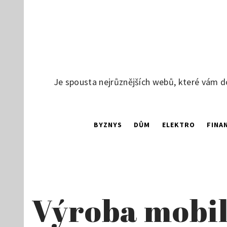
Skip
to
content
Je spousta nejrůznějších webů, které vám d
BYZNYS
DŮM
ELEKTRO
FINA
Výroba mobi