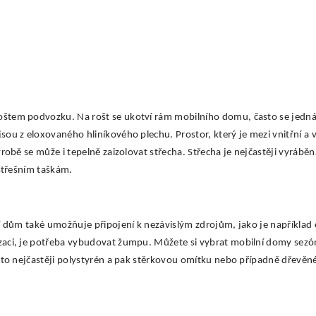
oštem podvozku. Na rošt se ukotví rám mobilního domu, často se jedn
ou z eloxovaného hliníkového plechu. Prostor, který je mezi vnitřní a v
ýrobě se může i tepelně zaizolovat střecha. Střecha je nejčastěji vyráb
 střešním taškám.
í dům také umožňuje připojení k nezávislým zdrojům, jako je například 
aci, je potřeba vybudovat žumpu. Můžete si vybrat mobilní domy sezónn
 to nejčastěji polystyrén a pak stěrkovou omítku nebo případně dřevěné 