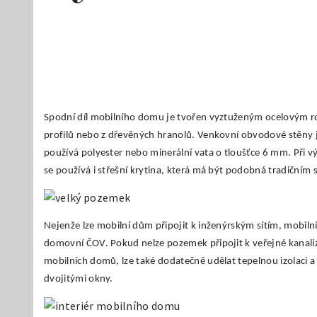
Spodní díl mobilního domu je tvořen vyztuženým ocelovým r
profilů nebo z dřevěných hranolů. Venkovní obvodové stěny js
používá polyester nebo minerální vata o tloušťce 6 mm. Při v
se používá i střešní krytina, která má být podobná tradičním
Nejenže lze mobilní dům připojit k inženýrským sítím, mobiln
domovní ČOV. Pokud nelze pozemek připojit k veřejné kanaliz
mobilních domů, lze také dodatečně udělat tepelnou izolaci a
dvojitými okny.