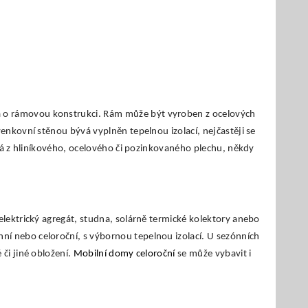
á o rámovou konstrukci. Rám může být vyroben z ocelových
enkovní stěnou bývá vyplněn tepelnou izolací, nejčastěji se
ěná z hliníkového, ocelového či pozinkovaného plechu, někdy
elektrický agregát, studna, solárně termické kolektory anebo
í nebo celoroční, s výbornou tepelnou izolací. U sezónních
či jiné obložení.
Mobilní domy celoroční
se může vybavit i