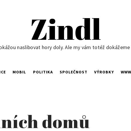
Zindl
okážou naslibovat hory doly. Ale my vám totéž dokážeme ne
NCE
MOBIL
POLITIKA
SPOLEČNOST
VÝROBKY
WW
lních domů