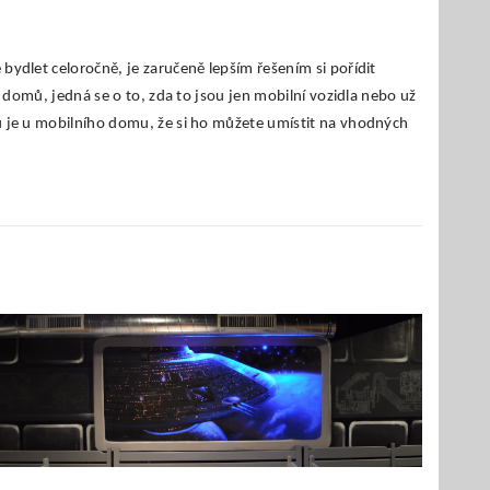
 bydlet celoročně, je zaručeně lepším řešením si pořídit
ch domů, jedná se o to, zda to jsou jen mobilní vozidla nebo už
dou je u mobilního domu, že si ho můžete umístit na vhodných