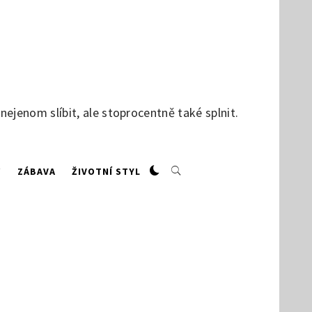
jenom slíbit, ale stoprocentně také splnit.
W
ZÁBAVA
ŽIVOTNÍ STYL